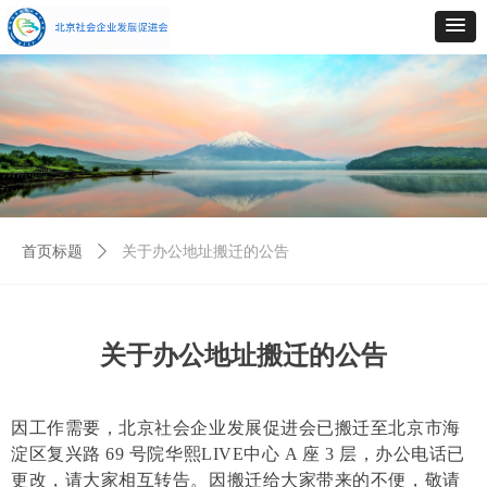
首页标题
ꄲ
关于办公地址搬迁的公告
关于办公地址搬迁的公告
因工作需要，
北京社会企业发展促进会
已搬迁至北京市海
淀区复兴路
69 号院
华熙
LIVE中心
A 座 3 层，
办公电话已
更改
，请大家相互转告。因搬迁给大家带来的不便，敬请