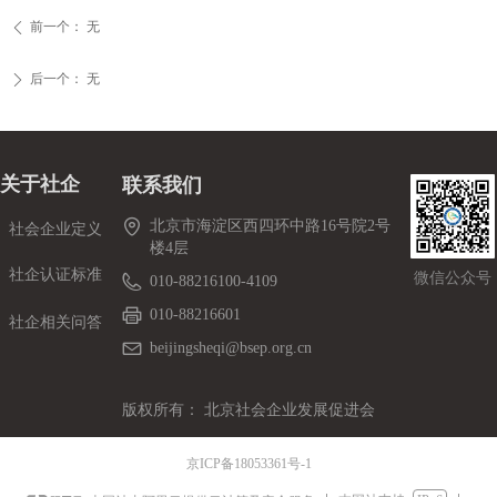
前一个：
无
ꄴ
后一个：
无
ꄲ
关于社企
联系我们
北京市海淀区西四环中路16号院2号
社会企业定义
楼4层
社企认证标准
微信公众号
010-88216100-4109
010-88216601
社企相关问答
beijingsheqi@bsep.org.cn
版权所有：
北京社会企业发展促进会
京ICP备18053361号-1