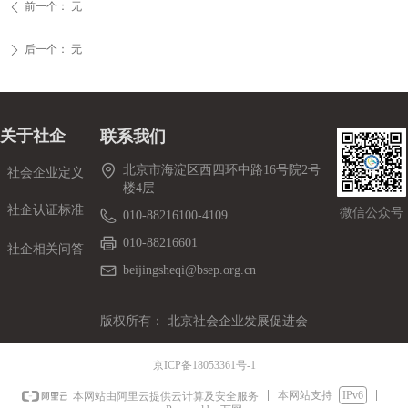
前一个：
无
ꄴ
后一个：
无
ꄲ
关于社企
联系我们
北京市海淀区西四环中路16号院2号
社会企业定义
楼4层
社企认证标准
微信公众号
010-88216100-4109
010-88216601
社企相关问答
beijingsheqi@bsep.org.cn
版权所有：
北京社会企业发展促进会
京ICP备18053361号-1
本网站支持
IPv6
本网站由阿里云提供云计算及安全服务